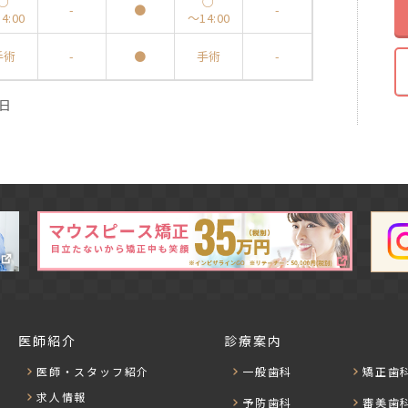
○
○
-
●
-
4:00
～14:00
手術
-
●
手術
-
祝日
医師紹介
診療案内
医師・スタッフ紹介
一般歯科
矯正歯
求人情報
予防歯科
審美歯