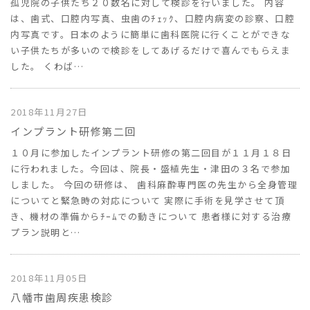
孤児院の子供たち２０数名に対して検診を行いました。 内容
は、歯式、口腔内写真、虫歯のﾁｪｯｸ、口腔内病変の診察、口腔
内写真です。日本のように簡単に歯科医院に行くことができな
い子供たちが多いので検診をしてあげるだけで喜んでもらえま
した。 くわば…
2018年11月27日
インプラント研修第二回
１０月に参加したインプラント研修の第二回目が１１月１８日
に行われました。今回は、院長・盛植先生・津田の３名で参加
しました。 今回の研修は、 歯科麻酔専門医の先生から全身管理
についてと緊急時の対応について 実際に手術を見学させて頂
き、機材の準備からﾁｰﾑでの動きについて 患者様に対する治療
プラン説明と…
2018年11月05日
八幡市歯周疾患検診