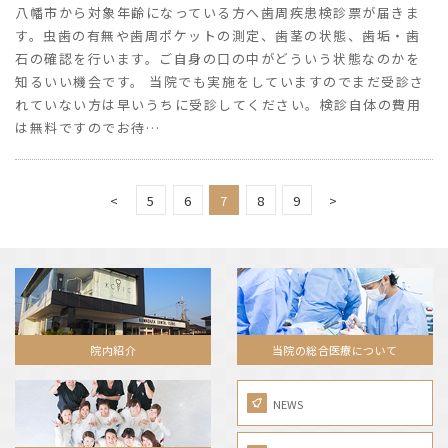
八幡市から対象年齢になっている方へ歯周疾患検診票が届きま
す。虫歯の有無や歯周ポケットの測定、歯茎の状態、歯垢・歯
石の確認を行います。ご自身の口の中がどういう状態なのかを
知るいい機会です。 当院でも実施をしていますのでまだ受診さ
れていない方は早いうちに受診してください。検診自体の費用
は無料ですのでお待…
<
5
6
7
8
9
>
院内紹介
当院の総合医療について
NEWS